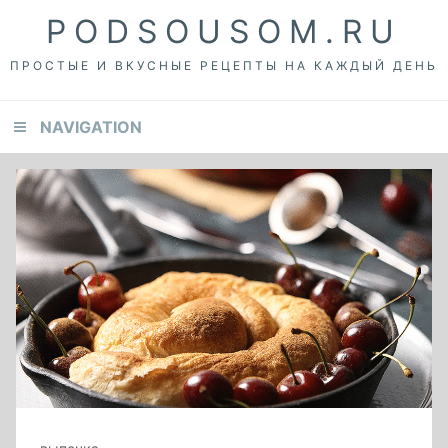
Skip
Skip
Skip
PODSOUSOM.RU
to
to
to
primary
content
footer
ПРОСТЫЕ И ВКУСНЫЕ РЕЦЕПТЫ НА КАЖДЫЙ ДЕНЬ
navigation
NAVIGATION