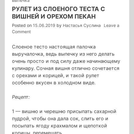
выпечка
РУЛЕТ ИЗ СЛОЕНОГО ТЕСТА С
ВИШНЕЙ И ОРЕХОМ ПЕКАН
Posted on
15.06.2019
by
Настасья Суслина
Leave a
on
Comment
рулет
из
Слоеное тесто настоящая палочка
слоеного
выручалочка, ведь выпечку из него делать
теста
очень просто и под силу даже начинающему
с
кулинару. Сочная вишня отлично сочетается
вишней
с орехами и корицей, и такой рулет
и
орехом
особенно вкусен в холодном виде.
пекан
Рецепт:
1 — вишню и черешню присыпать сахарной
пудрой, чтобы она дала сок, слить его и
посыпать ягоду крахмалом и щепоткой
корицы, перемешать