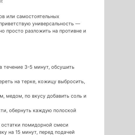
on
nt
стручковая
фасоль
ов или самостоятельных
запеченная
а приветствую универсальность —
с
но просто разложить на противне и
томатами
и
беконом
 в течение 3-5 минут, обсушить
ереть на терке, кожицу выбросить,
, медом, по вкусу добавить соль и
сти, обернуть каждую полоской
 остатки помидорной смеси
ку на 15 минут, перед подачей