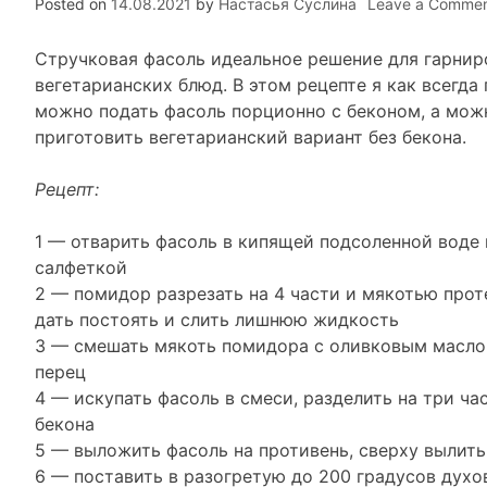
Posted on
14.08.2021
by
Настасья Суслина
Leave a Comme
Стручковая фасоль идеальное решение для гарнир
вегетарианских блюд. В этом рецепте я как всегд
можно подать фасоль порционно с беконом, а мож
приготовить вегетарианский вариант без бекона.
Рецепт:
1 — отварить фасоль в кипящей подсоленной воде
салфеткой
2 — помидор разрезать на 4 части и мякотью прот
дать постоять и слить лишнюю жидкость
3 — смешать мякоть помидора с оливковым маслом
перец
4 — искупать фасоль в смеси, разделить на три ча
бекона
5 — выложить фасоль на противень, сверху вылить
6 — поставить в разогретую до 200 градусов духов