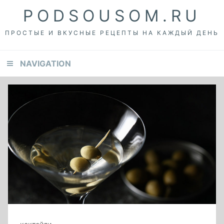
Skip
Skip
Skip
PODSOUSOM.RU
to
to
to
primary
content
footer
ПРОСТЫЕ И ВКУСНЫЕ РЕЦЕПТЫ НА КАЖДЫЙ ДЕНЬ
navigation
NAVIGATION