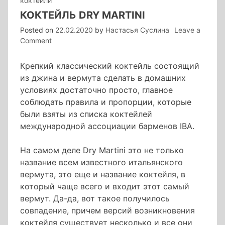
коктейли
КОКТЕЙЛЬ DRY MARTINI
Posted on
22.02.2020
by
Настасья Суслина
Leave a
on
Comment
коктейль
Dry
Крепкий классический коктейль состоящий
Martini
из джина и вермута сделать в домашних
условиях достаточно просто, главное
соблюдать правила и пропорции, которые
были взяты из списка коктейлей
международной ассоциации барменов IBA.
На самом деле Dry Martini это не только
название всем известного итальянского
вермута, это еще и название коктейля, в
который чаще всего и входит этот самый
вермут. Да-да, вот такое получилось
совпадение, причем версий возникновения
коктейля существует несколько и все они