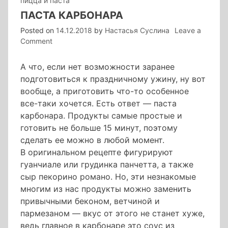
пицца и паста
ПАСТА КАРБОНАРА
Posted on
14.12.2018
by
Настасья Суслина
Leave a
on
Comment
паста
карбонара
А что, если нет возможности заранее
подготовиться к праздничному ужину, ну вот
вообще, а приготовить что-то особенное
все-таки хочется. Есть ответ — паста
карбонара. Продукты самые простые и
готовить не больше 15 минут, поэтому
сделать ее можно в любой момент.
В оригинальном рецепте фигурируют
гуанчиале или грудинка панчетта, а также
сыр пекорино романо. Но, эти незнакомые
многим из нас продукты можно заменить
привычными беконом, ветчиной и
пармезаном — вкус от этого не станет хуже,
ведь главное в карбонаре это соус из