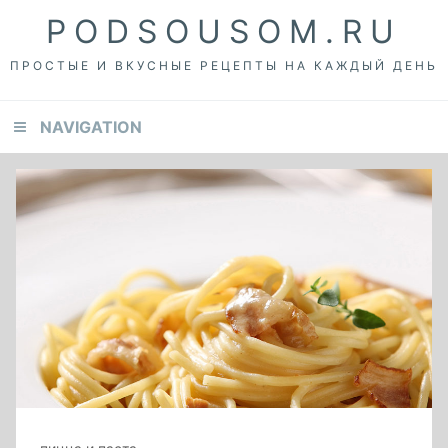
Skip
Skip
Skip
PODSOUSOM.RU
to
to
to
primary
content
footer
ПРОСТЫЕ И ВКУСНЫЕ РЕЦЕПТЫ НА КАЖДЫЙ ДЕНЬ
navigation
NAVIGATION