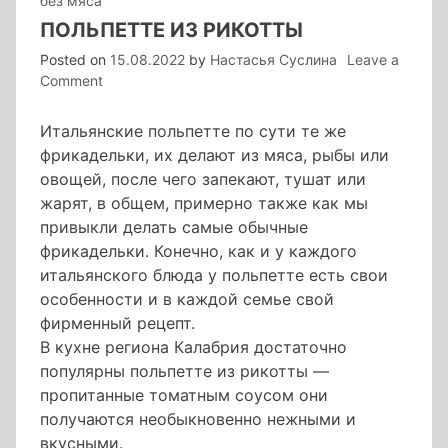
без мяса
ПОЛЬПЕТТЕ ИЗ РИКОТТЫ
Posted on
15.08.2022
by
Настасья Суслина
Leave a
on
Comment
польпетте
из
Итальянские польпетте по сути те же
рикотты
фрикадельки, их делают из мяса, рыбы или
овощей, после чего запекают, тушат или
жарят, в общем, примерно также как мы
привыкли делать самые обычные
фрикадельки. Конечно, как и у каждого
итальянского блюда у польпетте есть свои
особенности и в каждой семье свой
фирменный рецепт.
В кухне региона Калабрия достаточно
популярны польпетте из рикотты —
пропитанные томатным соусом они
получаются необыкновенно нежными и
вкусными.