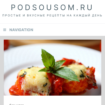
Skip
Skip
Skip
PODSOUSOM.RU
to
to
to
primary
content
footer
ПРОСТЫЕ И ВКУСНЫЕ РЕЦЕПТЫ НА КАЖДЫЙ ДЕНЬ
navigation
NAVIGATION