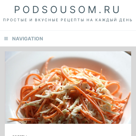
Skip
Skip
Skip
PODSOUSOM.RU
to
to
to
primary
content
footer
ПРОСТЫЕ И ВКУСНЫЕ РЕЦЕПТЫ НА КАЖДЫЙ ДЕНЬ
navigation
NAVIGATION