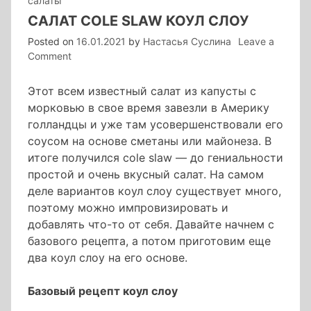
салаты
САЛАТ COLE SLAW КОУЛ СЛОУ
Posted on
16.01.2021
by
Настасья Суслина
Leave a
on
Comment
салат
cole
Этот всем известный салат из капусты с
slaw
морковью в свое время завезли в Америку
коул
голландцы и уже там усовершенствовали его
слоу
соусом на основе сметаны или майонеза. В
итоге получился cole slaw — до гениальности
простой и очень вкусный салат. На самом
деле вариантов коул слоу существует много,
поэтому можно импровизировать и
добавлять что-то от себя. Давайте начнем с
базового рецепта, а потом приготовим еще
два коул слоу на его основе.
Базовый рецепт коул слоу