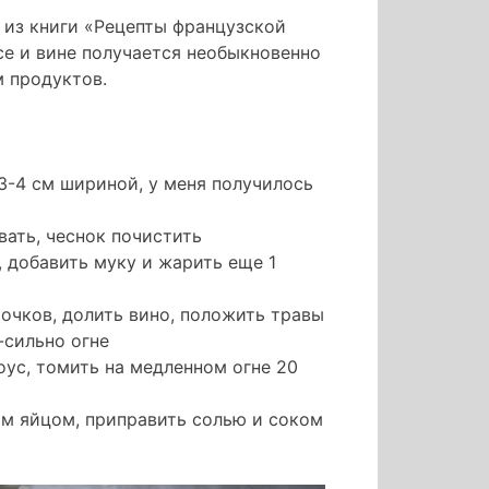
в
т из книги «Рецепты французской
винно-
се и вине получается необыкновенно
луковом
м продуктов.
соусе
 3-4 см шириной, у меня получилось
вать, чеснок почистить
, добавить муку и жарить еще 1
очков, долить вино, положить травы
-сильно огне
оус, томить на медленном огне 20
м яйцом, приправить солью и соком