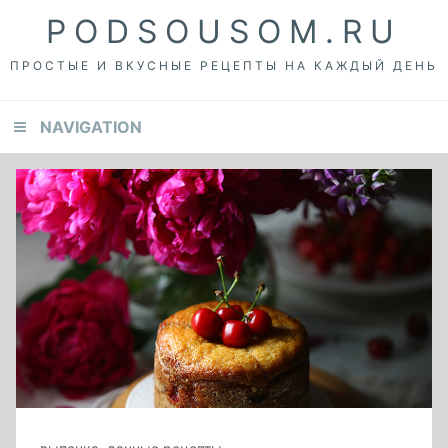
Skip
Skip
Skip
PODSOUSOM.RU
to
to
to
primary
content
footer
ПРОСТЫЕ И ВКУСНЫЕ РЕЦЕПТЫ НА КАЖДЫЙ ДЕНЬ
navigation
NAVIGATION