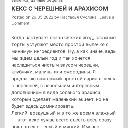
выпечка
,
дачные рецепты
КЕКС С ЧЕРЕШНЕЙ И АРАХИСОМ
Posted on
26.05.2022
by
Настасья Суслина
Leave a
on
Comment
кекс
с
Когда наступает сезон свежих ягод, сложные
черешней
торты уступают место простой выпечке с
и
минимум ингредиентов. Ну, а как иначе, ведь
арахисом
мы ждем целый год и так хочется
насладиться чистым вкусом черешни,
клубники, малины или смородины. Я
предлагаю вам самый простой вариант кекса
с черешней, с небольшим интересным
дополнением в виде соленого арахиса,
который сделает маленький акцент, но не
будет здесь доминировать.
Легкий, воздушный и в то же время влажный
— этот кекс лучше всего съесть весь сразу,
пока он еще теплый и мягкий. Именно