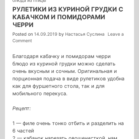
блюда из птицы
РУЛЕТИКИ ИЗ КУРИНОЙ ГРУДКИ С
КАБАЧКОМ И ПОМИДОРАМИ
ЧЕРРИ
Posted on
14.09.2019
by
Настасья Суслина
Leave a
on
Comment
рулетики
из
Благодаря кабачку и помидорам черри
куриной
блюдо из куриной грудки можно сделать
грудки
очень вкусным и сочным. Оригинальная и
с
порционная подача в виде рулетиков удобна
кабачком
как для фуршетного стола, так и для
и
помидорами
мобильного перекуса.
черри
Рецепт:
1 — филе очень тонко отбить и разделить на
6 частей
2 — кабачок нарезать овощечисткой, нам