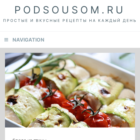
Skip
Skip
Skip
PODSOUSOM.RU
to
to
to
primary
content
footer
ПРОСТЫЕ И ВКУСНЫЕ РЕЦЕПТЫ НА КАЖДЫЙ ДЕНЬ
navigation
NAVIGATION