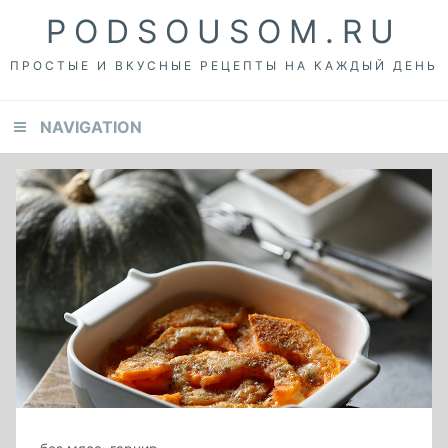
Skip
Skip
Skip
PODSOUSOM.RU
to
to
to
primary
content
footer
ПРОСТЫЕ И ВКУСНЫЕ РЕЦЕПТЫ НА КАЖДЫЙ ДЕНЬ
navigation
NAVIGATION