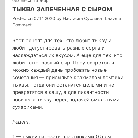
без мяса
,
гарнир
ТЫКВА ЗАПЕЧЕННАЯ С СЫРОМ
Posted on
07.11.2020
by
Настасья Суслина
Leave a
on
Comment
тыква
запеченная
Этот рецепт для тех, кто любит тыкву и
с
любит дегустировать разные сорта и
сыром
наслаждаться их вкусом. А еще для тех, кто
любит сыр, разный сыр. Пару секретов и
можно каждый день пробовать новые
сочетания — присыпьте крахмалом ломтики
тыквы, тогда они останутся целыми и не
превратятся в кашу, а для пикантности
посыпьте тыкву перед подачей смолотыми
сухариками.
Рецепт:
1 — тыкву нарезать пластинками 0,5 см