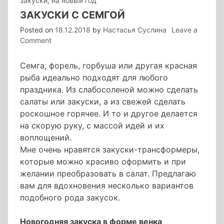
закуски
,
на новый год
ЗАКУСКИ С СЕМГОЙ
Posted on
18.12.2018
by
Настасья Суслина
Leave a
on
Comment
закуски
с
Семга, форель, горбуша или другая красная
семгой
рыба идеально подходят для любого
праздника. Из слабосоленой можно сделать
салаты или закуски, а из свежей сделать
роскошное горячее. И то и другое делается
на скорую руку, с массой идей и их
воплощений.
Мне очень нравятся закуски-трансформеры,
которые можно красиво оформить и при
желании преобразовать в салат. Предлагаю
вам для вдохновения несколько вариантов
подобного рода закусок.
Новогодняя закуска в форме венка