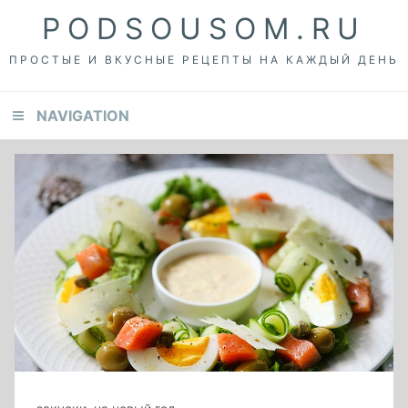
Skip
Skip
Skip
PODSOUSOM.RU
to
to
to
primary
content
footer
ПРОСТЫЕ И ВКУСНЫЕ РЕЦЕПТЫ НА КАЖДЫЙ ДЕНЬ
navigation
NAVIGATION