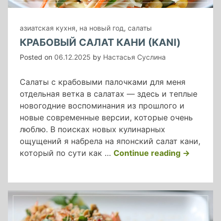
азиатская кухня
,
на новый год
,
салаты
КРАБОВЫЙ САЛАТ КАНИ (KANI)
Posted on
06.12.2025
by
Настасья Суслина
Салаты с крабовыми палочками для меня
отдельная ветка в салатах — здесь и теплые
новогодние воспоминания из прошлого и
новые современные версии, которые очень
люблю. В поисках новых кулинарных
ощущений я набрела на японский салат кани,
«крабовы
который по сути как …
Continue reading
→
салат
кани
(kani)»