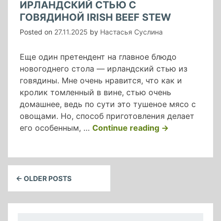
ИРЛАНДСКИЙ СТЬЮ С
ГОВЯДИНОЙ IRISH BEEF STEW
Posted on
27.11.2025
by
Настасья Суслина
Еще один претендент на главное блюдо
новогоднего стола — ирландский стью из
говядины. Мне очень нравится, что как и
кролик томленный в вине, стью очень
домашнее, ведь по сути это тушеное мясо с
овощами. Но, способ приготовления делает
«ирландский
его особенным, …
Continue reading
→
стью
с
говядиной
Навигация
Irish
← OLDER POSTS
beef
по
stew»
записям
Найти: