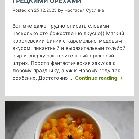
ГРЕЦКИМИ ОРЕХАМИ
Posted on
25.12.2025
by
Настасья Суслина
Вот мне даже трудно описать словами
насколько это божественно вкусно)) Мягкий
королевский финик с карамельно-медовым
вкусом, пикантный и выразительный голубой
сыр и сверху заключительный ореховый
штрих. Просто фантастическая закуска к
любому празднику, а уж к Новому году так
«финики
особенно. Достаточно …
Continue reading
→
с
голубым
сыром
и
грецким
орехами