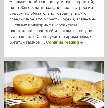
Апельсиновый кекс по сути очень простой,
но чтобы создать праздничное настроение
совсем не обязательно готовить что-то
грандиозное. Сухофрукты, орехи, апельсины
— самые популярные ингредиенты
новогодних сладостей и в этом кексе у них
главная роль. Он получается ароматным, с
«апельсиновы
богатой гаммой …
Continue reading
→
кекс
с
изюмом
и
орехами»