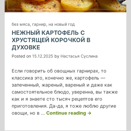
без мяса
,
гарнир
,
на новый год
НЕЖНЫЙ КАРТОФЕЛЬ С
ХРУСТЯЩЕЙ КОРОЧКОЙ В
ДУХОВКЕ
Posted on
15.12.2025
by
Настасья Суслина
Если говорить об овощных гарнирах, то
классика это, конечно же, картофель —
запеченный, жареный, вареный и даже как
самостоятельное блюдо, уверенна, вы также
как и я знаете сто тысяч рецептов его
приготовления. Да-да, я тоже люблю другие
«нежный
овощи, но в …
Continue reading
→
картофель
с