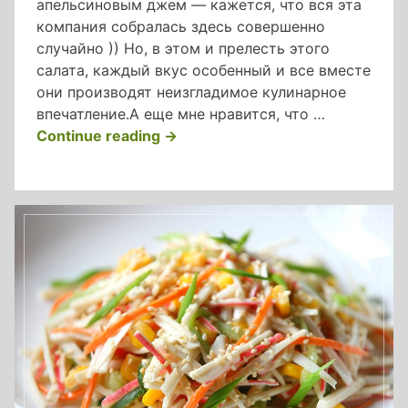
апельсиновым джем — кажется, что вся эта
компания собралась здесь совершенно
случайно )) Но, в этом и прелесть этого
салата, каждый вкус особенный и все вместе
они производят неизгладимое кулинарное
впечатление.А еще мне нравится, что …
«салат
Continue reading
→
с
уткой
под
апельсиновым
соусом»