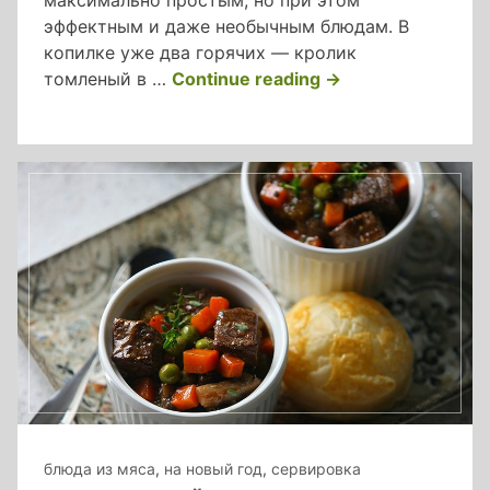
максимально простым, но при этом
эффектным и даже необычным блюдам. В
копилке уже два горячих — кролик
«тайский
томленый в …
Continue reading
→
салат
из
помело
yam
som
o»
блюда из мяса
,
на новый год
,
сервировка