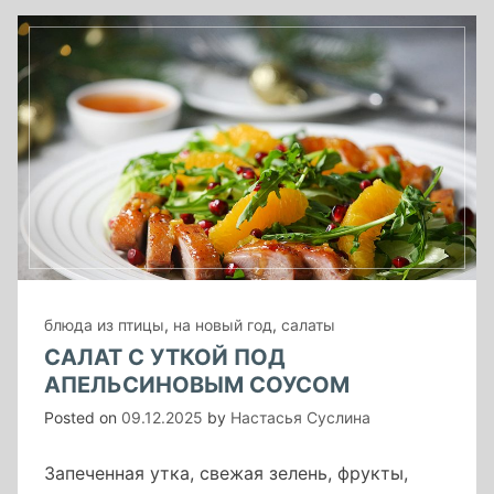
хрустящей
корочкой
в
духовке»
блюда из птицы
,
на новый год
,
салаты
САЛАТ С УТКОЙ ПОД
АПЕЛЬСИНОВЫМ СОУСОМ
Posted on
09.12.2025
by
Настасья Суслина
Запеченная утка, свежая зелень, фрукты,