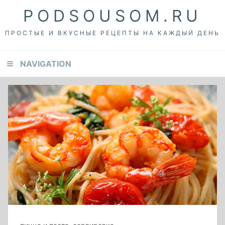
Skip
Skip
Skip
PODSOUSOM.RU
to
to
to
primary
content
footer
ПРОСТЫЕ И ВКУСНЫЕ РЕЦЕПТЫ НА КАЖДЫЙ ДЕНЬ
navigation
NAVIGATION