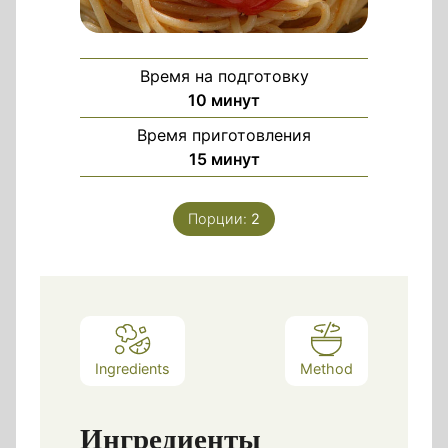
Время на подготовку
минуты
10
минут
Время приготовления
минуты
15
минут
Порции:
2
Ingredients
Method
Ингредиенты