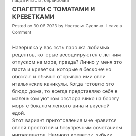
пицца и паста
,
сервировка
СПАГЕТТИ С ТОМАТАМИ И
КРЕВЕТКАМИ
Posted on
30.06.2023
by
Настасья Суслина
Leave a
on
Comment
спагетти
с
Наверняка у вас есть парочка любимых
томатами
рецептов, которые ассоциируются с летним
и
отпуском на море, правда? Лично у меня это
креветками
паста и креветки, которые я бесконечно
обожаю и обычно открываю ими свои
итальянские каникулы. Когда готовлю это
блюдо дома, то всегда представляю себя в
маленьком уютном ресторанчике на берегу
моря с бокалом легкого вина и вкусной
едой.
Этот вариант приготовления мне нравится
своей простотой и безупречным сочетанием
ингредиентов. Немного креветок, зубчик