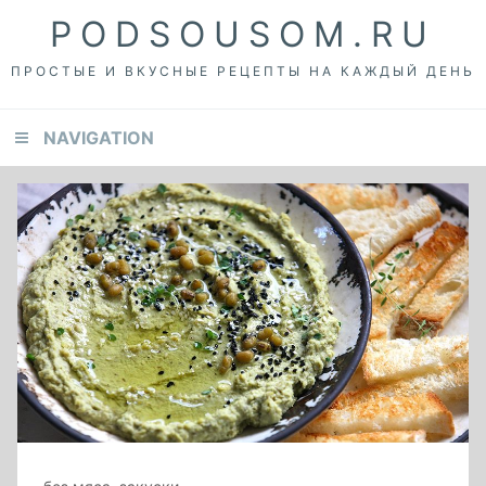
Skip
Skip
Skip
PODSOUSOM.RU
to
to
to
primary
content
footer
ПРОСТЫЕ И ВКУСНЫЕ РЕЦЕПТЫ НА КАЖДЫЙ ДЕНЬ
navigation
NAVIGATION