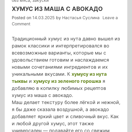
без мяса
,
закуски
ХУМУС ИЗ МАША С АВОКАДО
Posted on
14.03.2025
by
Настасья Суслина
Leave a
on
Comment
хумус
из
Традиционный хумус из нута давно вышел из
маша
рамок классики и интерпретировался во
с
всевозможные варианты, которые мы с
авокадо
удовольствием готовим и наслаждаемся
новыми сочетаниями ингредиентов и их
уникальными вкусами. К
хумусу из нута
тыквы
и
хумусу из зеленого горошка
я
добавляю в копилку любимых рецептов
хумус из маша с авокадо.
Маш делает текстуру более лёгкой и нежной,
я бы даже сказала воздушной, а авокадо
добавляет яркий цвет и сливочный вкус. Как
и любой другой хумус, этот также
универсален — подавайте его со свежим