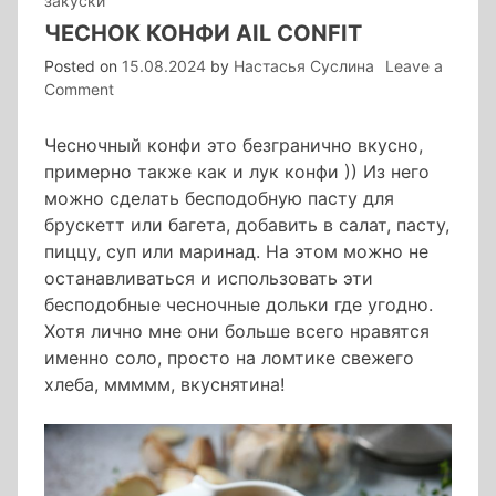
закуски
ЧЕСНОК КОНФИ AIL CONFIT
Posted on
15.08.2024
by
Настасья Суслина
Leave a
on
Comment
чеснок
конфи
Чесночный конфи это безгранично вкусно,
ail
примерно также как и лук конфи )) Из него
confit
можно сделать бесподобную пасту для
брускетт или багета, добавить в салат, пасту,
пиццу, суп или маринад. На этом можно не
останавливаться и использовать эти
бесподобные чесночные дольки где угодно.
Хотя лично мне они больше всего нравятся
именно соло, просто на ломтике свежего
хлеба, ммммм, вкуснятина!