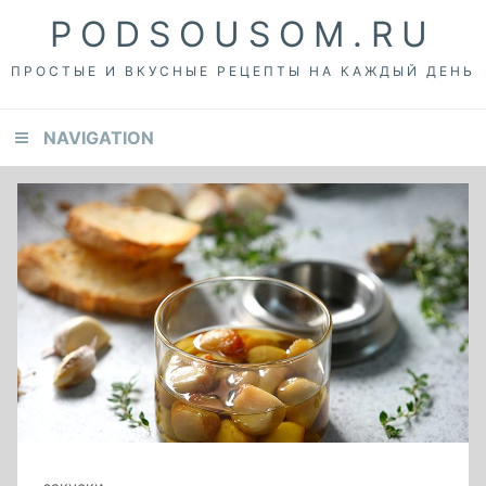
Skip
Skip
Skip
PODSOUSOM.RU
to
to
to
primary
content
footer
ПРОСТЫЕ И ВКУСНЫЕ РЕЦЕПТЫ НА КАЖДЫЙ ДЕНЬ
navigation
NAVIGATION