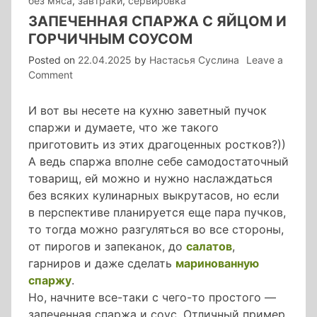
без мяса
,
завтраки
,
сервировка
ЗАПЕЧЕННАЯ СПАРЖА С ЯЙЦОМ И
ГОРЧИЧНЫМ СОУСОМ
Posted on
22.04.2025
by
Настасья Суслина
Leave a
on
Comment
запеченная
спаржа
И вот вы несете на кухню заветный пучок
с
спаржи и думаете, что же такого
яйцом
приготовить из этих драгоценных ростков?))
и
А ведь спаржа вполне себе самодостаточный
горчичным
товарищ, ей можно и нужно наслаждаться
соусом
без всяких кулинарных выкрутасов, но если
в перспективе планируется еще пара пучков,
то тогда можно разгуляться во все стороны,
от пирогов и запеканок, до
салатов
,
гарниров и даже сделать
маринованную
спаржу
.
Но, начните все-таки с чего-то простого —
запеченная спаржа и соус. Отличный пример