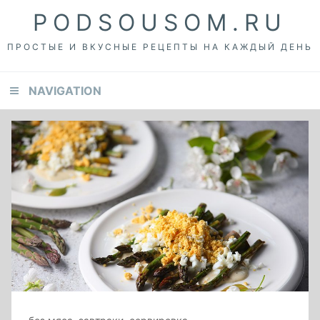
Skip
Skip
Skip
PODSOUSOM.RU
to
to
to
primary
content
footer
ПРОСТЫЕ И ВКУСНЫЕ РЕЦЕПТЫ НА КАЖДЫЙ ДЕНЬ
navigation
NAVIGATION