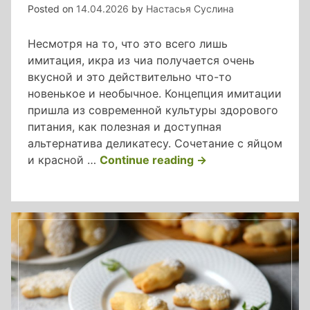
Posted on
14.04.2026
by
Настасья Суслина
Несмотря на то, что это всего лишь
имитация, икра из чиа получается очень
вкусной и это действительно что-то
новенькое и необычное. Концепция имитации
пришла из современной культуры здорового
питания, как полезная и доступная
альтернатива деликатесу. Сочетание с яйцом
«фаршированные
и красной …
Continue reading
→
яйца
с
черной
икрой
из
чиа»