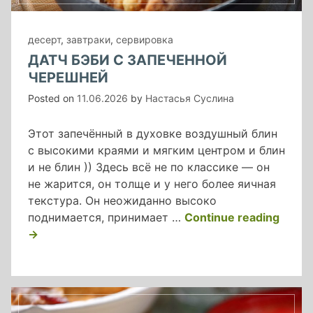
десерт
,
завтраки
,
сервировка
ДАТЧ БЭБИ С ЗАПЕЧЕННОЙ
ЧЕРЕШНЕЙ
Posted on
11.06.2026
by
Настасья Суслина
Этот запечённый в духовке воздушный блин
с высокими краями и мягким центром и блин
и не блин )) Здесь всё не по классике — он
не жарится, он толще и у него более яичная
текстура. Он неожиданно высоко
«датч
поднимается, принимает …
Continue reading
бэби
→
с
запеч
чере