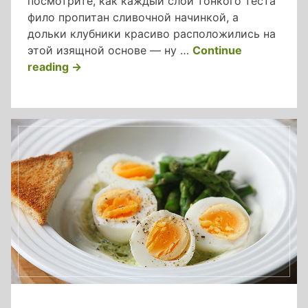
посмотрите, как каждый слой тонкого теста
фило пропитан сливочной начинкой, а
дольки клубники красиво расположились на
этой изящной основе — ну …
Continue
«клубничный
reading
→
пирог
с
тестом
фило»