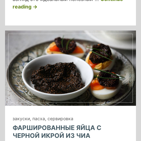
«чиа
reading
→
пудинг
с
малиной
на
молоке
из
кешью»
закуски
,
пасха
,
сервировка
ФАРШИРОВАННЫЕ ЯЙЦА С
ЧЕРНОЙ ИКРОЙ ИЗ ЧИА