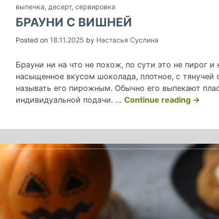
выпечка
,
десерт
,
сервировка
БРАУНИ С ВИШНЕЙ
Posted on
18.11.2025
by
Настасья Суслина
Брауни ни на что не похож, по сути это не пирог и 
насыщенное вкусом шоколада, плотное, с тянучей 
называть его пирожным. Обычно его выпекают пла
«браун
индивидуальной подачи. …
Continue reading
→
с
вишне