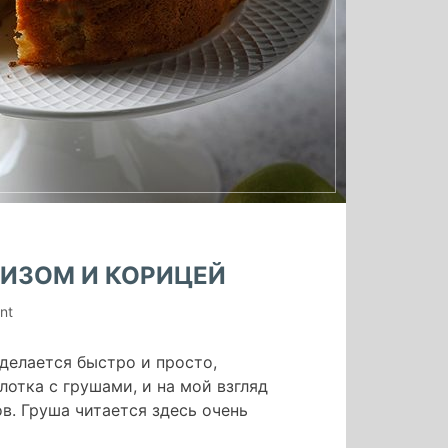
ЧИЗОМ И КОРИЦЕЙ
on
nt
Шарлотка
с
 делается быстро и просто,
грушами,
рлотка с грушами, и на мой взгляд
крем-
в. Груша читается здесь очень
чизом
и