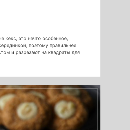
не кекс, это нечто особенное,
серединкой, поэтому правильнее
стом и разрезают на квадраты для
и
й»