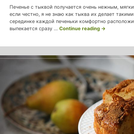
Печенье с тыквой получается очень нежным, мягк
если честно, я не знаю как тыква их делает такими
серединке каждой печеньки комфортно расположил
«тыквенное
выпекается сразу …
Continue reading
→
печенье
с
крем
чизом»