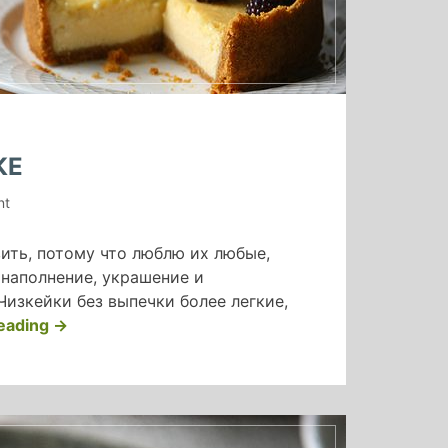
КЕ
on
nt
творожный
чизкейк
ить, потому что люблю их любые,
в
, наполнение, украшение и
духовке
Чизкейки без выпечки более легкие,
«творожный
eading
→
чизкейк
в
духовке»